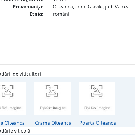
Provenienţa:
Olteanca, com. Glăvile, jud. Vâlcea
Etnia:
români
ării de viticultori
a Olteanca
Crama Olteanca
Poarta Olteanca
dărie viticolă