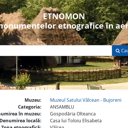
ETNOMON
 monumentelor etnografice în aer
Ca
Muzeu:
Muzeul Satului Vâlcean - Bujoreni
Categoria:
ANSAMBLU
umirea în muzeu:
Gospodăria Olteanca
Denumirea locală:
Casa lui Toloiu Elisabeta
Zona etnografică:
Vâlcea