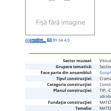
BY-SA 4.0
Sector muzeal:
Viticu
Grupare tematică:
Secto
Face parte din ansamblul:
Gospo
Tipul construcţiei:
Cram
Categoria construcţiei:
Constr
Planul construcţiei:
TIP: -
zdrobi
Fundaţia construcţiei:
MATERI
Temelia:
MATERI