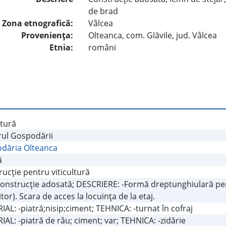
de brad
Zona etnografică:
Vâlcea
Provenienţa:
Olteanca, com. Glăvile, jud. Vâlcea
Etnia:
români
ltură
rul Gospodării
dăria Olteanca
ă
ucţie pentru viticultură
Construcţie adosată; DESCRIERE: -Formă dreptunghiulară pent
tor). Scara de acces la locuinţa de la etaj.
AL: -piatră;nisip;ciment; TEHNICA: -turnat în cofraj
AL: -piatră de râu; ciment; var; TEHNICA: -zidărie