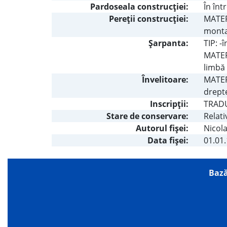
Pardoseala construcţiei:
În înt
Pereţii construcţiei:
MATERI
monta
Şarpanta:
TIP: -
MATERI
limbă 
Învelitoare:
MATERI
drepte
Inscripţii:
TRADU
Stare de conservare:
Relati
Autorul fişei:
Nicol
Data fișei:
01.01
Bază