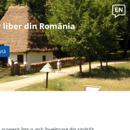
 liber din România
ută
acoperiş într-o apă; învelitoare din şindrilă