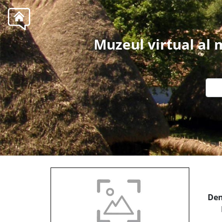
Muzeul virtual al
Den