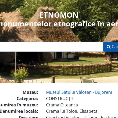
ETNOMON
 monumentelor etnografice în aer
Ca
Muzeu:
Muzeul Satului Vâlcean - Bujoreni
Categoria:
CONSTRUCŢII
umirea în muzeu:
Crama Olteanca
Denumirea locală:
Crama lui Toloiu Elisabeta
Descriere
Construcţie adosată; lemn de stejar; 