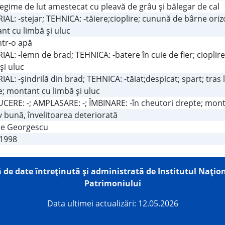
regime de lut amestecat cu pleavă de grâu şi bălegar de cal
AL: -stejar; TEHNICA: -tăiere;cioplire; cunună de bârne oriz
nt cu limbă şi uluc
într-o apă
AL: -lemn de brad; TEHNICA: -batere în cuie de fier; ciopli
şi uluc
AL: -şindrilă din brad; TEHNICA: -tăiat;despicat; spart; tras 
; montant cu limbă şi uluc
CERE: -; AMPLASARE: -; ÎMBINARE: -în cheutori drepte; monta
v bună, învelitoarea deteriorată
ae Georgescu
.1998
 de date întreţinută şi administrată de
Institutul Națion
Patrimoniului
Data ultimei actualizări: 12.05.2026