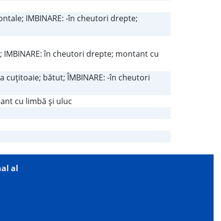
ontale; IMBINARE: -în cheutori drepte;
re; IMBINARE: în cheutori drepte; montant cu
la cuţitoaie; bătut; ÎMBINARE: -în cheutori
nt cu limbă şi uluc
al al