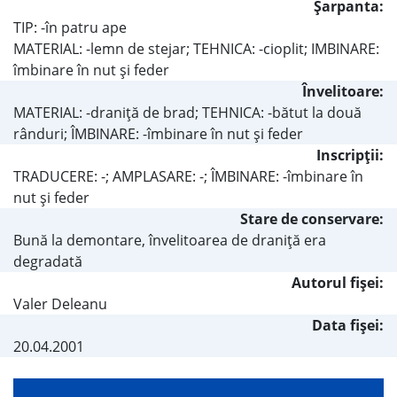
Şarpanta:
TIP: -în patru ape
MATERIAL: -lemn de stejar; TEHNICA: -cioplit; IMBINARE:
îmbinare în nut şi feder
Învelitoare:
MATERIAL: -draniţă de brad; TEHNICA: -bătut la două
rânduri; ÎMBINARE: -îmbinare în nut şi feder
Inscripţii:
TRADUCERE: -; AMPLASARE: -; ÎMBINARE: -îmbinare în
nut şi feder
Stare de conservare:
Bună la demontare, învelitoarea de draniţă era
degradată
Autorul fişei:
Valer Deleanu
Data fișei:
20.04.2001