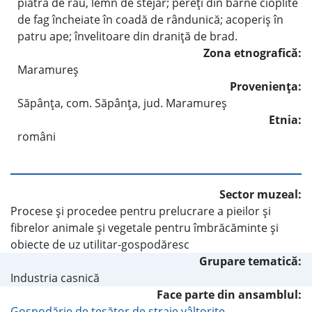
piatră de râu, lemn de stejar; pereţi din bârne cioplite
de fag încheiate în coadă de rândunică; acoperiş în
patru ape; învelitoare din draniţă de brad.
Zona etnografică:
Maramureş
Provenienţa:
Săpânţa, com. Săpânţa, jud. Maramureş
Etnia:
români
Sector muzeal:
Procese şi procedee pentru prelucrare a pieilor şi
fibrelor animale şi vegetale pentru îmbrăcăminte şi
obiecte de uz utilitar-gospodăresc
Grupare tematică:
Industria casnică
Face parte din ansamblul:
Gospodărie de ţesător de straie vâltorite