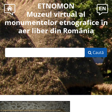
ETNOMON
Muzeul virtual al
monumentelor etnografice în
aer liber din România
Caută