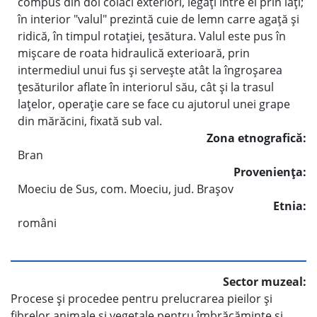
compus din doi colaci exteriori, legaţi între ei prin laţi;
în interior "valul" prezintă cuie de lemn carre agaţă şi
ridică, în timpul rotaţiei, ţesătura. Valul este pus în
mişcare de roata hidraulică exterioară, prin
intermediul unui fus şi serveşte atât la îngroşarea
ţesăturilor aflate în interiorul său, cât şi la trasul
laţelor, operaţie care se face cu ajutorul unei grape
din mărăcini, fixată sub val.
Zona etnografică:
Bran
Provenienţa:
Moeciu de Sus, com. Moeciu, jud. Braşov
Etnia:
români
Sector muzeal:
Procese şi procedee pentru prelucrarea pieilor şi
fibrelor animale şi vegetale pentru îmbrăcăminte şi