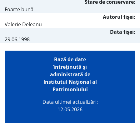
Stare de conservare:
Foarte bună
Autorul fişei:
Valerie Deleanu
Data fișei:
29.06.1998
Bază de date
întreţinută şi
administrată de
Institutul Național al
Patrimoniului
Data ultimei actualizări:
12.05.2026