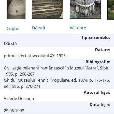
Dârstă
Vâltoare
Cuptor
Tip ansamblu:
Dârstă
Datare:
primul sfert al secolului XX; 1925 -
Bibliografie:
Civilizaţie milenară românească în Muzeul "Astra", Sibiu
1995, p. 266-267
Ghidul Muzeului Tehnicii Populare, ed. 1974, p. 175-176,
ed.1986, p. 270-271
Autorul fişei:
Valerie Deleanu
Data fișei:
29.06.1998