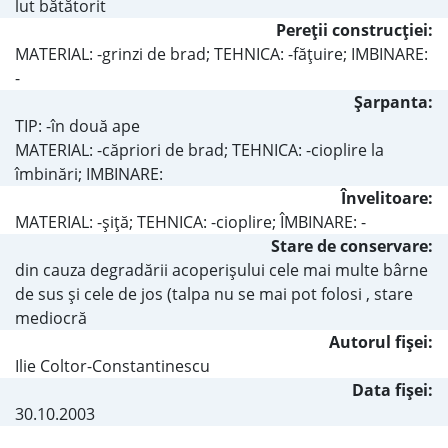
lut bătătorit
Pereţii construcţiei:
MATERIAL: -grinzi de brad; TEHNICA: -făţuire; IMBINARE:
-
Şarpanta:
TIP: -în două ape
MATERIAL: -căpriori de brad; TEHNICA: -cioplire la
îmbinări; IMBINARE:
Învelitoare:
MATERIAL: -şiţă; TEHNICA: -cioplire; ÎMBINARE: -
Stare de conservare:
din cauza degradării acoperişului cele mai multe bârne
de sus şi cele de jos (talpa nu se mai pot folosi , stare
mediocră
Autorul fişei:
Ilie Coltor-Constantinescu
Data fișei:
30.10.2003