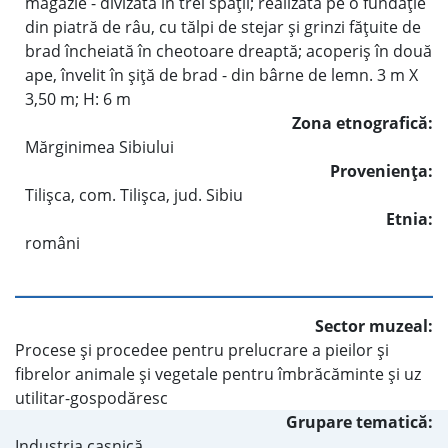
magazie - divizată în trei spaţii; realizată pe o fundaţie
din piatră de râu, cu tălpi de stejar şi grinzi făţuite de
brad încheiată în cheotoare dreaptă; acoperiş în două
ape, învelit în şiţă de brad - din bârne de lemn. 3 m X
3,50 m; H: 6 m
Zona etnografică:
Mărginimea Sibiului
Provenienţa:
Tilişca, com. Tilişca, jud. Sibiu
Etnia:
români
Sector muzeal:
Procese şi procedee pentru prelucrare a pieilor şi
fibrelor animale şi vegetale pentru îmbrăcăminte şi uz
utilitar-gospodăresc
Grupare tematică:
Industria casnică