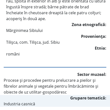
râu, spoită în exterior în alb şi este orientată cu latura
îngustă înspre stradă; bârne pătrate de brad
încheiate în cheutoare dreaptă la cele patru colţuri;
acoperiş în două ape.
Zona etnografică:
Mărginimea Sibiului
Provenienţa:
Tilişca, com. Tilişca, jud. Sibiu
Etnia:
români
Sector muzeal:
Procese şi procedee pentru prelucrare a pieilor şi
fibrelor animale şi vegetale pentru îmbrăcăminte şi
obiecte de uz utilitar-gospodăresc
Grupare tematică:
Industria casnică