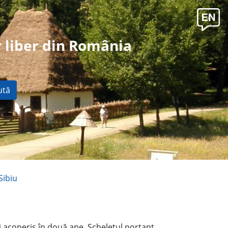
 liber din România
ută
Sibiu
şi acoperiş în două ape. Scheletul portant,