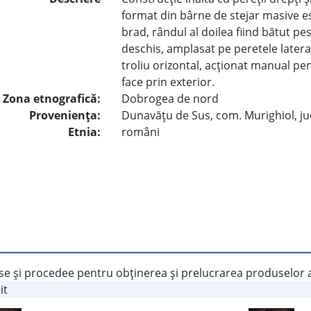
format din bârne de stejar masive e
brad, rândul al doilea fiind bătut pe
deschis, amplasat pe peretele lateral
troliu orizontal, acţionat manual pe
face prin exterior.
Zona etnografică:
Dobrogea de nord
Provenienţa:
Dunavăţu de Sus, com. Murighiol, ju
Etnia:
români
e şi procedee pentru obţinerea şi prelucrarea produselor a
it