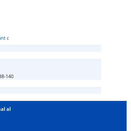
nt c
138-140
al al