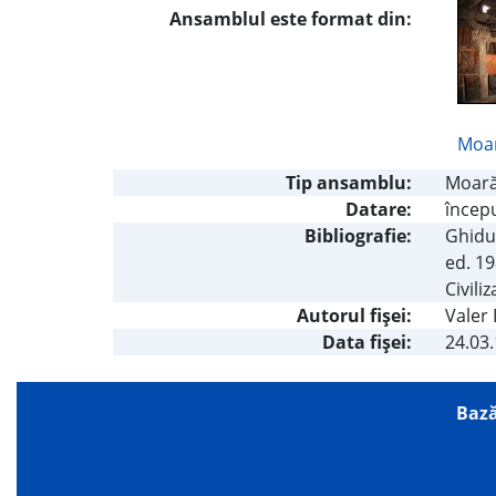
Ansamblul este format din:
Moar
Tip ansamblu:
Moară
Datare:
începu
Bibliografie:
Ghidul
ed. 19
Civili
Autorul fişei:
Valer
Data fișei:
24.03
Bază