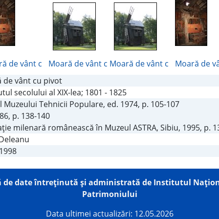
ă de vânt c
Moară de vânt c
Moară de vânt c
Moară de vâ
 de vânt cu pivot
tul secolului al XIX-lea; 1801 - 1825
 Muzeului Tehnicii Populare, ed. 1974, p. 105-107
86, p. 138-140
zaţie milenară românească în Muzeul ASTRA, Sibiu, 1995, p. 
 Deleanu
.1998
 de date întreţinută şi administrată de
Institutul Națion
Patrimoniului
Data ultimei actualizări: 12.05.2026