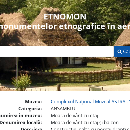
ETNOMON
 monumentelor etnografice în aer
Ca
Muzeu:
Complexul Naţional Muzeal ASTRA - 
Categoria:
ANSAMBLU
umirea în muzeu:
Moară de vânt cu etaj
Denumirea locală:
Moară de vânt cu etaj şi balcon
Descriere
Construcţie înaltă cu pereţii drepţi 