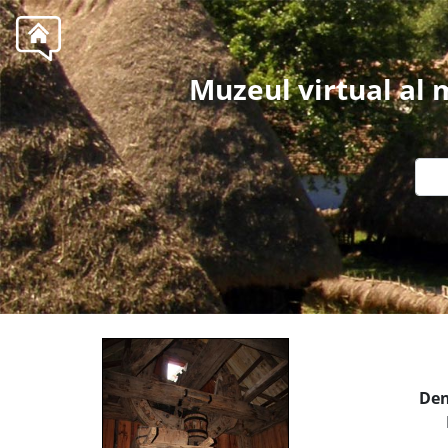
Muzeul virtual al
Den