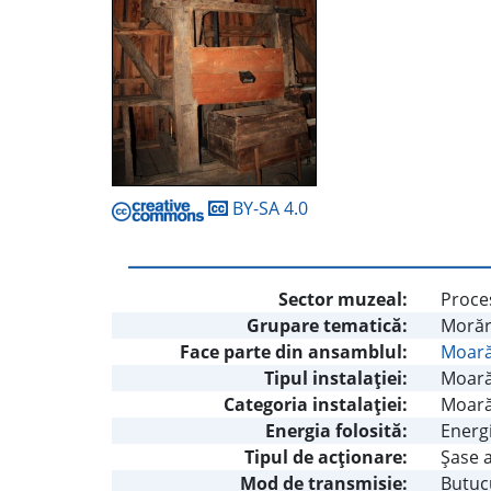
BY-SA 4.0
Sector muzeal:
Proces
Grupare tematică:
Morăr
Face parte din ansamblul:
Moară
Tipul instalaţiei:
Moară 
Categoria instalaţiei:
Moară
Energia folosită:
Energ
Tipul de acţionare:
Şase a
Mod de transmisie:
Butucu