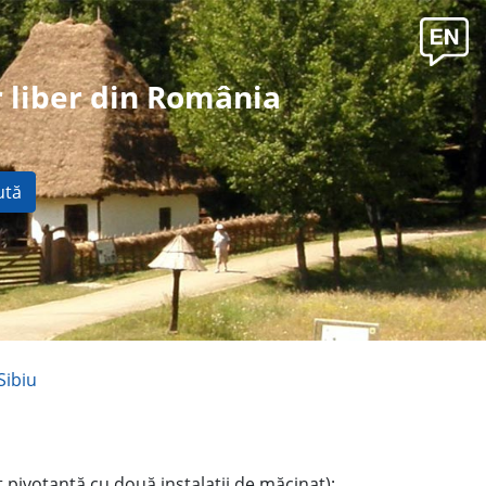
 liber din România
ută
Sibiu
 pivotantă cu două instalaţii de măcinat);