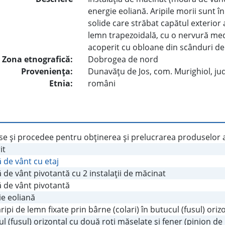
energie eoliană. Aripile morii sunt în
solide care străbat capătul exterior 
lemn trapezoidală, cu o nervură med
acoperit cu obloane din scânduri de
Zona etnografică:
Dobrogea de nord
Provenienţa:
Dunavăţu de Jos, com. Murighiol, jud
Etnia:
români
e şi procedee pentru obţinerea şi prelucrarea produselor a
it
 de vânt cu etaj
de vânt pivotantă cu 2 instalaţii de măcinat
 de vânt pivotantă
ie eoliană
ripi de lemn fixate prin bârne (colari) în butucul (fusul) oriz
l (fusul) orizontal cu două roţi măselate şi fener (pinion de 