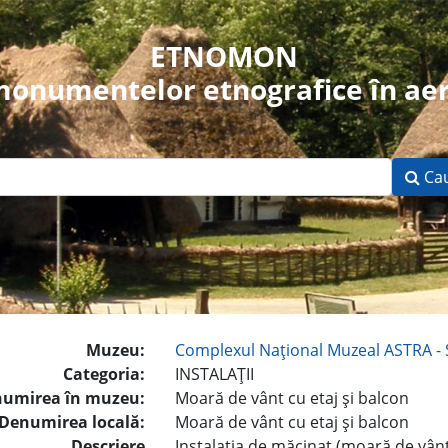
ETNOMON
 monumentelor etnografice în aer
Ca
Muzeu:
Complexul Naţional Muzeal ASTRA - 
Categoria:
INSTALAŢII
umirea în muzeu:
Moară de vânt cu etaj şi balcon
Denumirea locală:
Moară de vânt cu etaj şi balcon
Descriere
Instalaţia de măcinat (moară de vânt