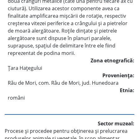
două crânguri metalice (câte una pentru fiecare ax cu
ciutură). Utilizarea acestor componente avea ca
finalitate amplificarea mişcării de rotaţie, respectiv
creşterea vitezei periferice a crângului şi a pietrelor
de moară alergătoare. Roţile dinţate şi pietrele
alergătoare sunt dispuse în planuri paralele,
suprapuse, spaţiul de delimitare între ele fiind
reprezentat de podina morii.
Zona etnografică:
Ţara Haţegului
Provenienţa:
Râu de Mori, com. Râu de Mori, jud. Hunedoara
Etnia:
români
Sector muzeal:
Procese şi procedee pentru obţinerea şi prelucrarea
produselor animale şi vegetale, în scop alimentar