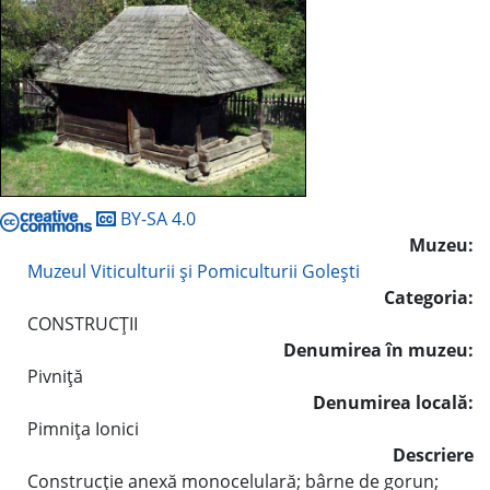
BY-SA 4.0
Muzeu:
Muzeul Viticulturii şi Pomiculturii Goleşti
Categoria:
CONSTRUCŢII
Denumirea în muzeu:
Pivniţă
Denumirea locală:
Pimniţa Ionici
Descriere
Construcţie anexă monocelulară; bârne de gorun;