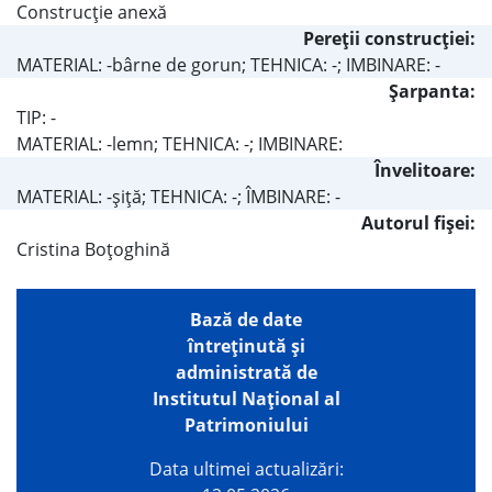
Construcţie anexă
Pereţii construcţiei:
MATERIAL: -bârne de gorun; TEHNICA: -; IMBINARE: -
Şarpanta:
TIP: -
MATERIAL: -lemn; TEHNICA: -; IMBINARE:
Învelitoare:
MATERIAL: -şiţă; TEHNICA: -; ÎMBINARE: -
Autorul fişei:
Cristina Boţoghină
Bază de date
întreţinută şi
administrată de
Institutul Național al
Patrimoniului
Data ultimei actualizări: