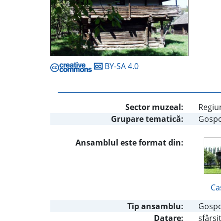
BY-SA 4.0
Sector muzeal:
Regiu
Grupare tematică:
Gospo
Ansamblul este format din:
Ca
Tip ansamblu:
Gospo
Datare:
sfârşi