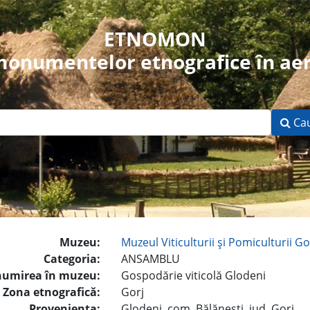
ETNOMON
 monumentelor etnografice în aer
Ca
Muzeu:
Muzeul Viticulturii şi Pomiculturii Go
Categoria:
ANSAMBLU
umirea în muzeu:
Gospodărie viticolă Glodeni
Zona etnografică:
Gorj
Provenienţa:
Glodeni, com. Bălăneşti, jud. Gorj