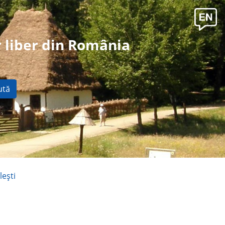
 liber din România
ută
leşti