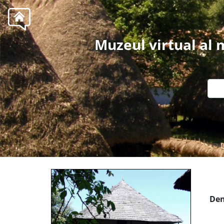
Muzeul virtual al
Den