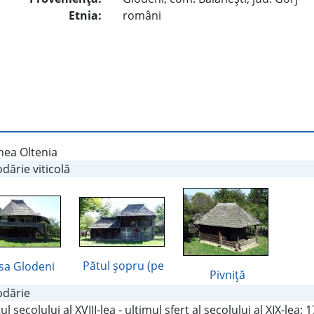
Etnia:
români
nea Oltenia
dărie viticolă
Pătul şopru (pe
sa Glodeni
Pivniţă
dărie
tul secolului al XVIII-lea - ultimul sfert al secolului al XIX-lea; 