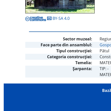
BY-SA 4.0
Sector muzeal:
Regiu
Face parte din ansamblul:
Gospo
Tipul construcţiei:
Pătul
Categoria construcţiei:
Const
Temelia:
MATERI
Şarpanta:
TIP: -
MATERI
Bază