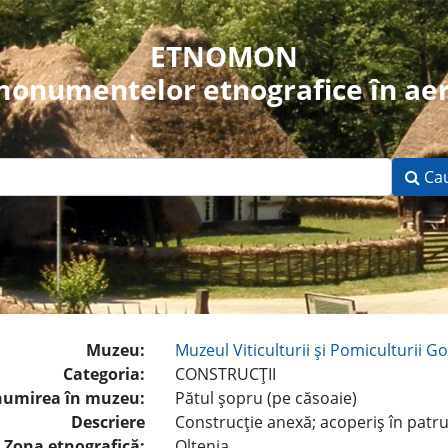
ETNOMON
 monumentelor etnografice în aer
Ca
Muzeu:
Muzeul Viticulturii şi Pomiculturii Go
Categoria:
CONSTRUCŢII
umirea în muzeu:
Pătul şopru (pe căsoaie)
Descriere
Construcţie anexă; acoperiş în patr
Zona etnografică:
Oltenia