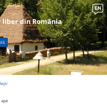
 liber din România
ută
leşti
u ape