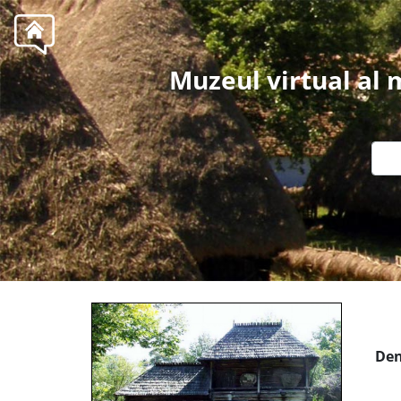
Muzeul virtual al
Den