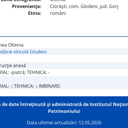
Provenienţa:
Ciorăşti, com. Glodeni, jud. Gorj
Etnia:
români
nea Oltenia
dărie viticolă Glodeni
rucţie anexă
AL: -piatră; TEHNICA: -
AL: -; TEHNICA: -; IMBINARE:
 de date întreţinută şi administrată de
Institutul Națion
Patrimoniului
Data ultimei actualizări: 12.05.2026