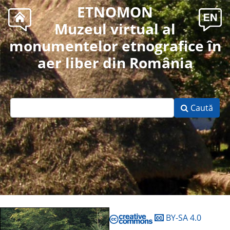
ETNOMON
Muzeul virtual al
monumentelor etnografice în
aer liber din România
Caută
BY-SA 4.0