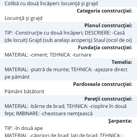
Colibă cu două încăperi: locuinţă şi grajd
Categoria construcţiei:
Locuinţă şi grajd
Planul construcţiei:
TIP: -Construcţie cu două încăperi; DESCRIERE: -Casă
(de locuit) Grajd (sub acelaşi acoperiş) Staul (ocol de oi)
Fundaţia construcţiei:
MATERIAL: -ciment; TEHNICA: -turnare
Temelia:
MATERIAL: -piatră de munte; TEHNICA: -aşezare direct
pe pămănt
Pardoseala construcţiei:
Pământ bătătorit
Pereţii construcţiei:
MATERIAL: -bârne de brad; TEHNICA: -cioplire în două
feţe; IMBINARE: -cheotoare nemţească
Şarpanta:
TIP: -în două ape
MATERIAL: -căpriori de brad; laţi de brad; TEHNICA: -