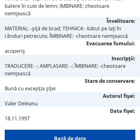
batere în cuie de lemn; IMBINARE: cheotoare
nemţească
Învelitoare:
MATERIAL: -şiţă de brad; TEHNICA: -bătut pe laţi în
rânduri petrecute; ÎMBINARE: -cheotoare nemţească
Evacuarea fumului:
acoperiş
Inscripţii:
TRADUCERE: -; AMPLASARE: -; ÎMBINARE: -cheotoare
nemţească
Stare de conservare:
Bună cu excepţia şiţei
Autorul fişei:
Valer Deleanu
Data fișei:
18.11.1997
Bază de date