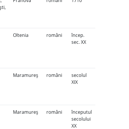
,
Prahova
români
1710
ti,
Oltenia
români
încep.
j
sec. XX
Maramureş
români
secolul
XIX
Maramureş
români
începutul
secolului
XX