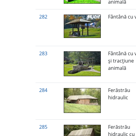
animală
282
Fântână cu 
283
Fântână cu v
şi tracţiune
animală
284
Ferăstrău
hidraulic
285
Ferăstrău
hidraulic cu