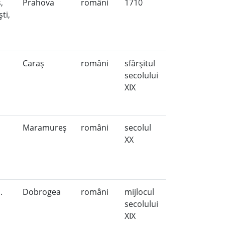
,
Prahova
români
1710
ti,
Caraş
români
sfârşitul
secolului
XIX
Maramureş
români
secolul
XX
.
Dobrogea
români
mijlocul
secolului
XIX