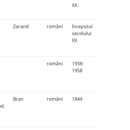
XX
Zarand
români
începutul
secolului
XX
,
români
1938-
1958
Bran
români
1844
ud.