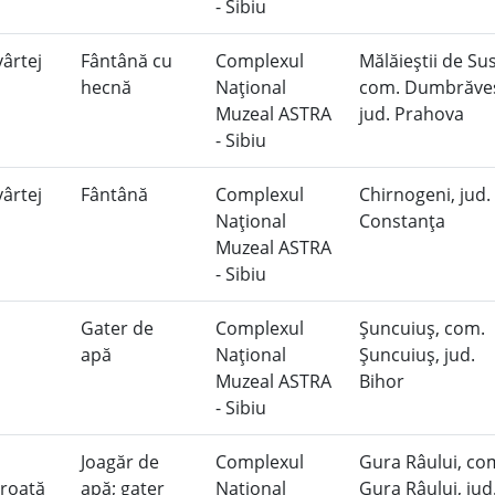
- Sibiu
vârtej
Fântână cu
Complexul
Mălăieştii de Sus
hecnă
Naţional
com. Dumbrăveş
Muzeal ASTRA
jud. Prahova
- Sibiu
ârtej
Fântână
Complexul
Chirnogeni, jud.
Naţional
Constanţa
Muzeal ASTRA
- Sibiu
Gater de
Complexul
Şuncuiuş, com.
apă
Naţional
Şuncuiuş, jud.
Muzeal ASTRA
Bihor
- Sibiu
Joagăr de
Complexul
Gura Râului, co
 roată
apă; gater
Naţional
Gura Râului, jud