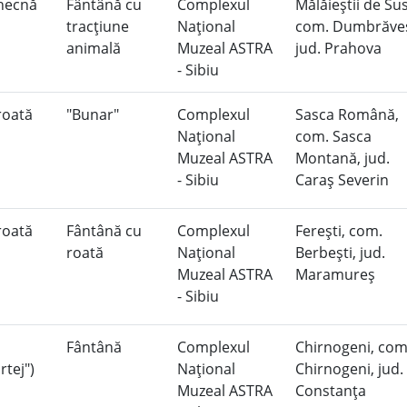
 hecnă
Fântână cu
Complexul
Mălăieştii de Sus
tracţiune
Naţional
com. Dumbrăveş
animală
Muzeal ASTRA
jud. Prahova
- Sibiu
roată
"Bunar"
Complexul
Sasca Română,
Naţional
com. Sasca
Muzeal ASTRA
Montană, jud.
- Sibiu
Caraş Severin
roată
Fântână cu
Complexul
Fereşti, com.
roată
Naţional
Berbeşti, jud.
Muzeal ASTRA
Maramureş
- Sibiu
Fântână
Complexul
Chirnogeni, com
rtej")
Naţional
Chirnogeni, jud.
Muzeal ASTRA
Constanţa