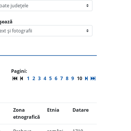
ișează
Pagini:
1
2
3
4
5
6
7
8
9
10
Zona
Etnia
Datare
etnografică