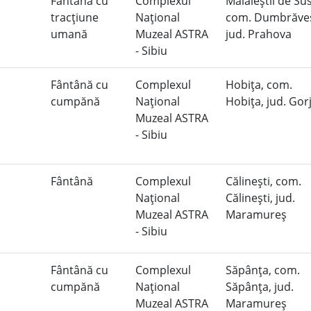
Fântână cu
Complexul
Mălăieştii de Sus
tracţiune
Naţional
com. Dumbrăveş
umană
Muzeal ASTRA
jud. Prahova
- Sibiu
Fântână cu
Complexul
Hobiţa, com.
cumpănă
Naţional
Hobiţa, jud. Gor
Muzeal ASTRA
- Sibiu
Fântână
Complexul
Călineşti, com.
Naţional
Călineşti, jud.
Muzeal ASTRA
Maramureş
- Sibiu
Fântână cu
Complexul
Săpânţa, com.
cumpănă
Naţional
Săpânţa, jud.
Muzeal ASTRA
Maramureş