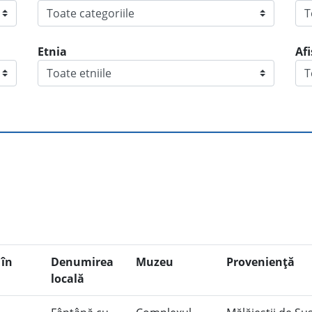
Etnia
Af
în
Denumirea
Muzeu
Provenienţă
locală