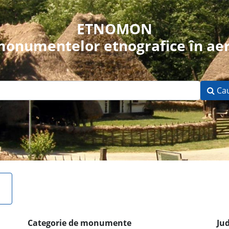
ETNOMON
 monumentelor etnografice în aer
Ca
Categorie de monumente
Ju