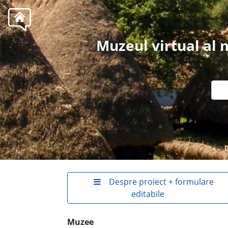
Muzeul virtual al
Despre proiect + formulare
editabile
Muzee