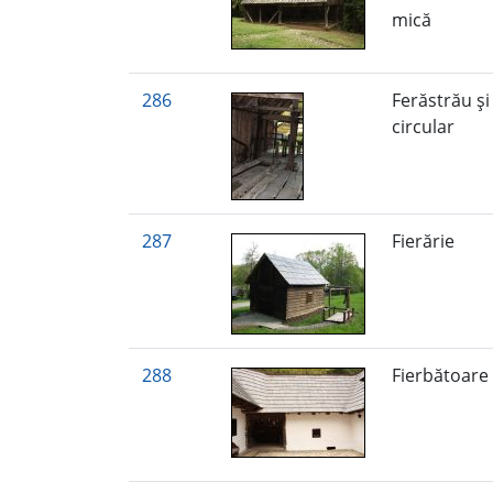
mică
286
Ferăstrău şi
circular
287
Fierărie
288
Fierbătoare