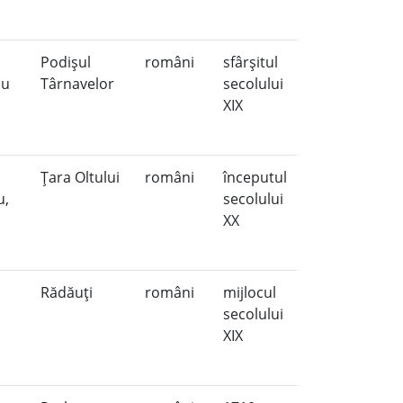
Podişul
români
sfârşitul
biu
Târnavelor
secolului
XIX
Ţara Oltului
români
începutul
u,
secolului
XX
Rădăuţi
români
mijlocul
secolului
XIX