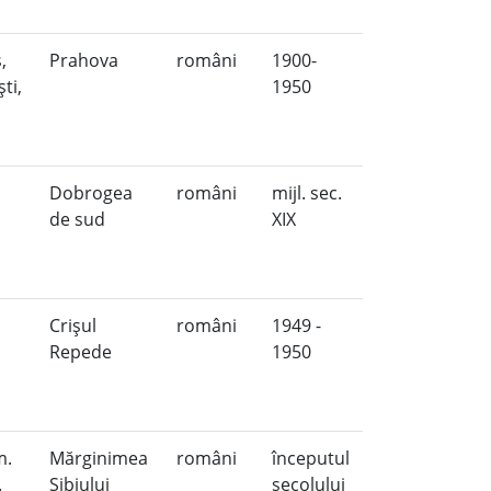
,
Prahova
români
1900-
ti,
1950
Dobrogea
români
mijl. sec.
de sud
XIX
Crişul
români
1949 -
Repede
1950
m.
Mărginimea
români
începutul
.
Sibiului
secolului