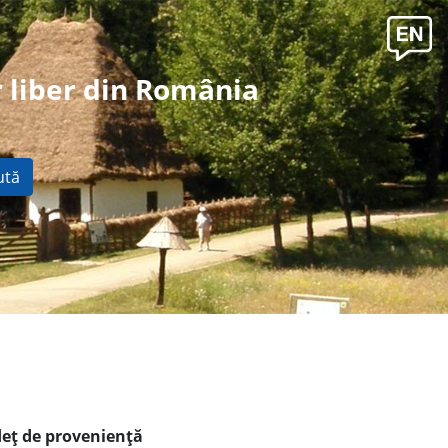
 liber din România
ută
deţ de provenienţă