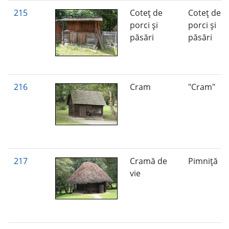
215
Coteţ de
Coteţ de
porci şi
porci şi
păsări
păsări
216
Cram
"Cram"
217
Cramă de
Pimniţă
vie