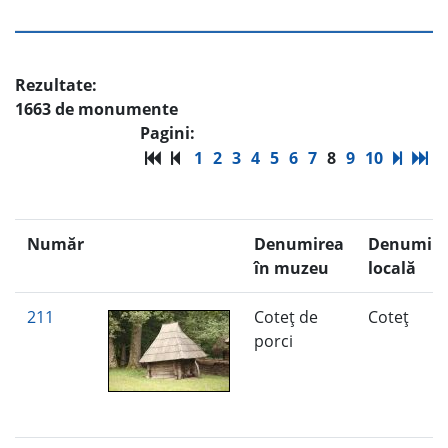
Rezultate:
1663 de monumente
Pagini:
1
2
3
4
5
6
7
8
9
10
Număr
Denumirea
Denumire
în muzeu
locală
211
Coteţ de
Coteţ
porci