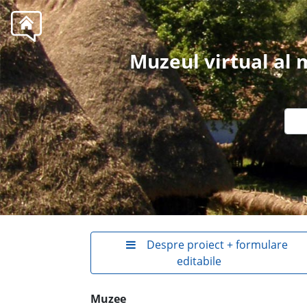
Muzeul virtual al
Despre proiect + formulare
editabile
Muzee