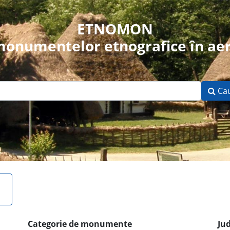
ETNOMON
 monumentelor etnografice în aer
Ca
Categorie de monumente
Ju