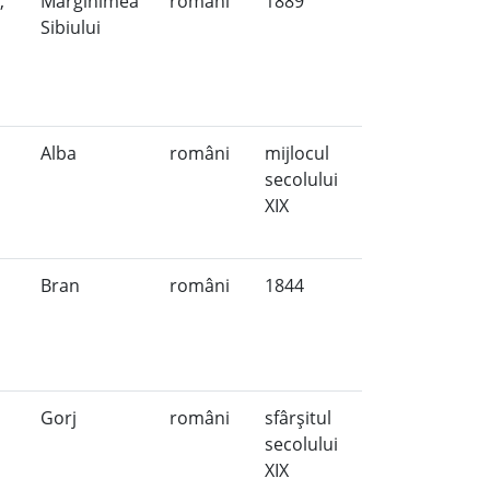
,
Mărginimea
români
1889
Sibiului
Alba
români
mijlocul
secolului
XIX
Bran
români
1844
Gorj
români
sfârşitul
secolului
XIX