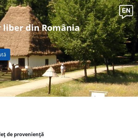
 liber din România
ută
deţ de provenienţă