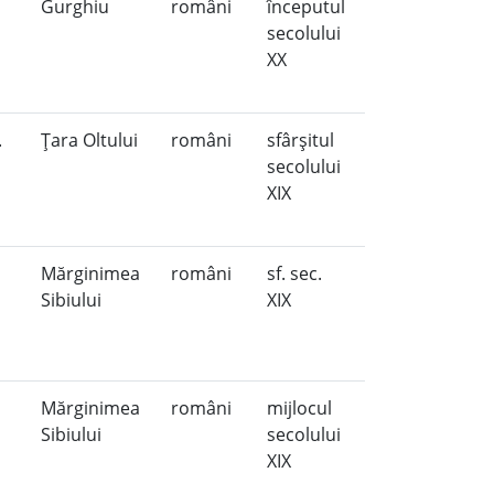
Gurghiu
români
începutul
secolului
XX
.
Ţara Oltului
români
sfârşitul
secolului
XIX
Mărginimea
români
sf. sec.
Sibiului
XIX
Mărginimea
români
mijlocul
Sibiului
secolului
XIX