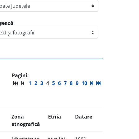
ișează
Pagini:
1
2
3
4
5
6
7
8
9
10
Zona
Etnia
Datare
etnografică