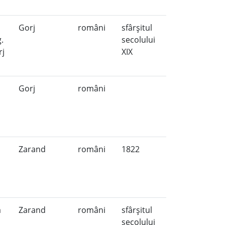
Gorj
români
sfârşitul
.
secolului
rj
XIX
Gorj
români
Zarand
români
1822
a
Zarand
români
sfârşitul
secolului