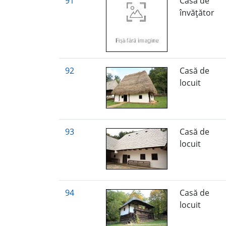
91
Casă de
învăţător
92
Casă de
locuit
93
Casă de
locuit
94
Casă de
locuit