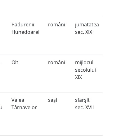
Pădurenii
români
jumătatea
Hunedoarei
sec. XIX
.
Olt
români
mijlocul
secolului
XIX
Valea
saşi
sfârşit
iu
Târnavelor
sec. XVII