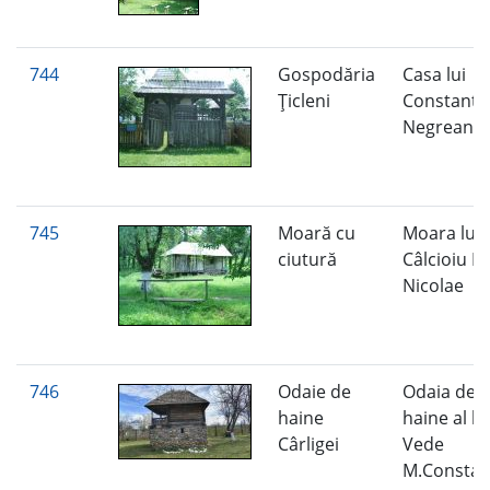
744
Gospodăria
Casa lui
Ţicleni
Constanti
Negreanu
745
Moară cu
Moara lui
ciutură
Câlcioiu I.
Nicolae
746
Odaie de
Odaia de
haine
haine al lu
Cârligei
Vede
M.Constan