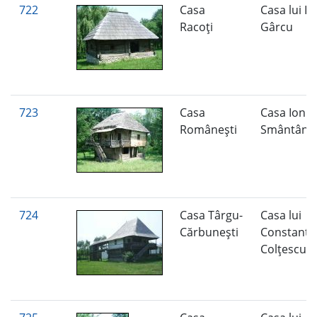
722
Casa
Casa lui Io
Racoţi
Gârcu
723
Casa
Casa Ion
Româneşti
Smântâne
724
Casa Târgu-
Casa lui
Cărbuneşti
Constanti
Colţescu