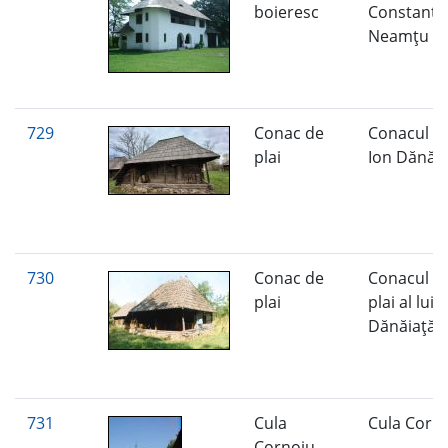
boieresc
Constanti
Neamţu
729
Conac de
Conacul lu
plai
Ion Dănăi
730
Conac de
Conacul d
plai
plai al lui 
Dănăiaţă
731
Cula
Cula Corn
Cornoiu