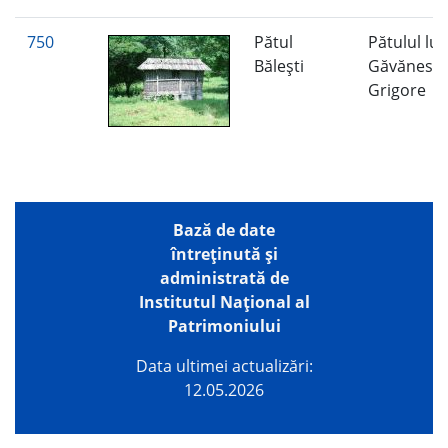
750
Pătul
Pătulul lui
Băleşti
Găvănesc
Grigore
Bază de date
întreţinută şi
administrată de
Institutul Național al
Patrimoniului
Data ultimei actualizări:
12.05.2026