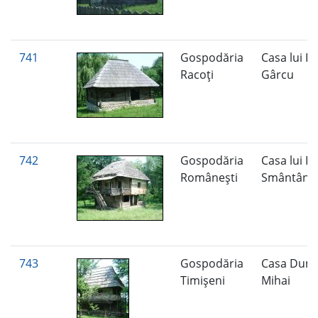
741
Gospodăria
Casa lui Io
Racoţi
Gârcu
742
Gospodăria
Casa lui Io
Româneşti
Smântâne
743
Gospodăria
Casa Dumi
Timişeni
Mihai