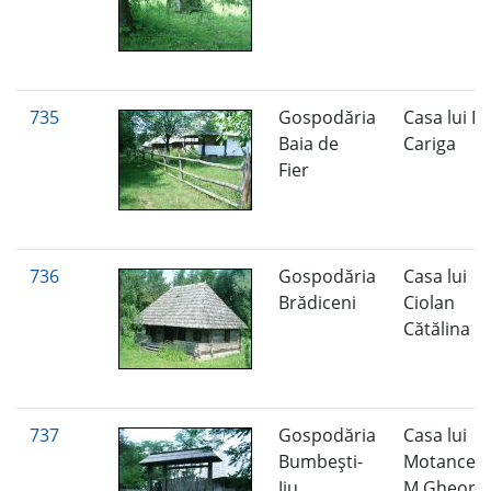
735
Gospodăria
Casa lui Io
Baia de
Cariga
Fier
736
Gospodăria
Casa lui
Brădiceni
Ciolan
Cătălina
737
Gospodăria
Casa lui
Bumbeşti-
Motancea
Jiu
M.Gheorg