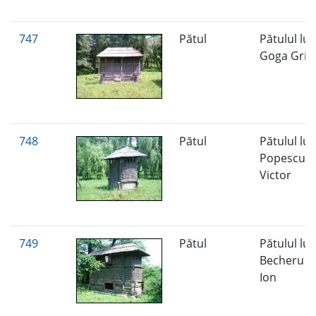
747
Pătul
Pătulul lui
Goga Grig
748
Pătul
Pătulul lui
Popescu G
Victor
749
Pătul
Pătulul lui
Becheru V
Ion