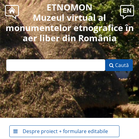
ETNOMON
Muzeul virtual al
monumentelor etnografice în
aer liber din România
Caută
Despre proiect + formulare editabile