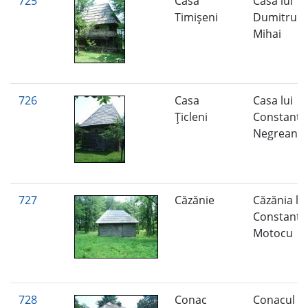
725
Casa
Casa lui
Timişeni
Dumitru
Mihai
726
Casa
Casa lui
Ţicleni
Constanti
Negreanu
727
Căzănie
Căzănia lui
Constanti
Motocu
728
Conac
Conacul lu