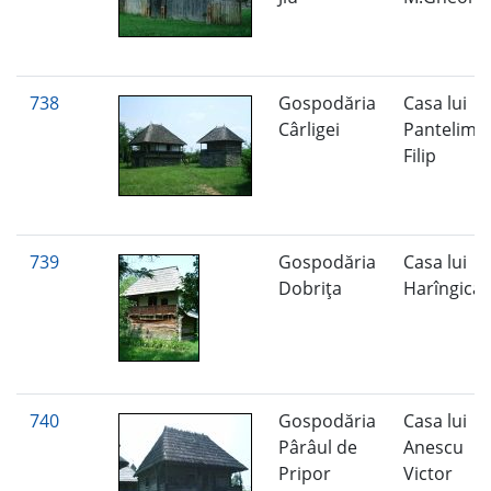
738
Gospodăria
Casa lui
Cârligei
Pantelimo
Filip
739
Gospodăria
Casa lui
Dobriţa
Harîngică 
740
Gospodăria
Casa lui
Pârâul de
Anescu
Pripor
Victor