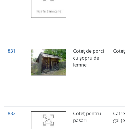
831
Coteţ de porci
Coteţ
cu şopru de
lemne
832
Coteţ pentru
Catreţ 
păsări
galiţe