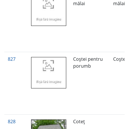
mălai
mălai
827
Coştei pentru
Coştei
porumb
828
Coteţ