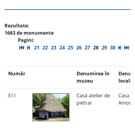
Rezultate:
1663 de monumente
Pagini:
21
22
23
24
25
26
27
28
29
30
Număr
Denumirea în
Denum
muzeu
locală
811
Casă atelier de
Casa L
pietrar
Amos