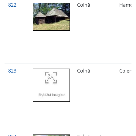
822
Colnă
Hamo
823
Colnă
Colenj