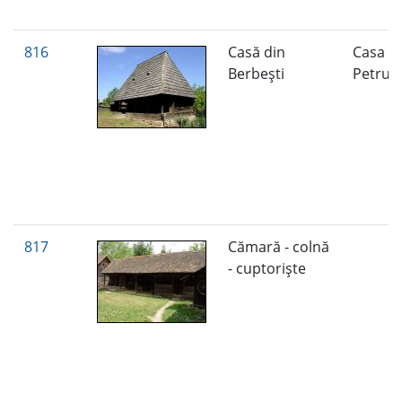
816
Casă din
Casa P
Berbeşti
Petru
817
Cămară - colnă
- cuptorişte