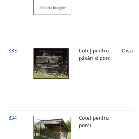
833
Coteţ pentru
Diszny
păsări şi porci
834
Coteţ pentru
porci