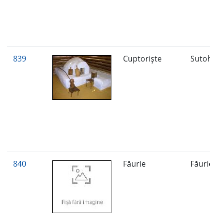
839
Cuptorişte
Sutoh
840
Făurie
Făurie