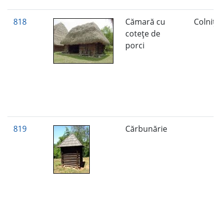
818
Cămară cu
Colniţ
coteţe de
porci
819
Cărbunărie