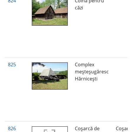
824
Colnă pentru
căzi
825
Complex
meşteşugăresc
Hărniceşti
826
Coşarcă de
Coşarc