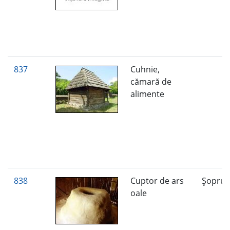
837
Cuhnie,
cămară de
alimente
838
Cuptor de ars
Şopru
oale