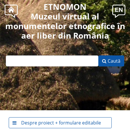
ETNOMON
Muzeul virtual al
monumentelor etnografice în
aer liber din România
Caută
Despre proiect + formulare editabile