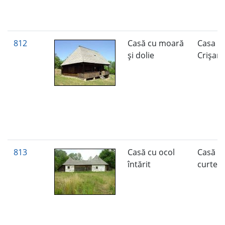
812
Casă cu moară
Casa I
şi dolie
Crişan
813
Casă cu ocol
Casă c
întărit
curte