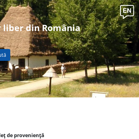
 liber din România
ută
deţ de provenienţă