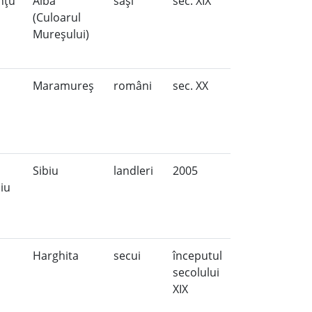
nţu
Alba
saşi
sec. XIX
a
(Culoarul
Mureşului)
Maramureş
români
sec. XX
Sibiu
landleri
2005
biu
Harghita
secui
începutul
secolului
XIX