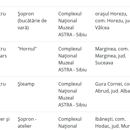
tru
Şopron
Complexul
oraşul Horezu,
(bucătărie de
Naţional
com. Horezu, ju
vară)
Muzeal
Vâlcea
ASTRA - Sibiu
tru
"Hornul"
Complexul
Marginea, com.
 ars
Naţional
Marginea, jud.
Muzeal
Suceava
ASTRA - Sibiu
tru
Şteamp
Complexul
Gura Cornei, c
Naţional
Abrud, jud. Alb
Muzeal
ASTRA - Sibiu
er şi
Şopron -
Complexul
Ibăneşti, com.
atelier
Naţional
Hodac, jud. Mu