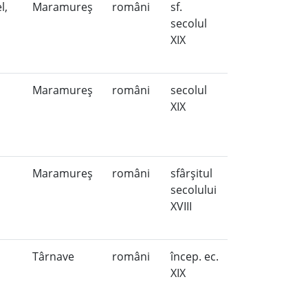
l,
Maramureş
români
sf.
ş
secolul
XIX
Maramureş
români
secolul
XIX
Maramureş
români
sfârşitul
secolului
XVIII
Târnave
români
încep. ec.
XIX