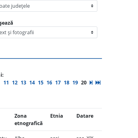
ișează
i:
11
12
13
14
15
16
17
18
19
20
Zona
Etnia
Datare
etnografică