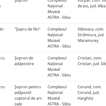
Şopron
Complexul
Vurpăr, com. Vi
a
Naţional
de Jos, jud. Alb
Muzeal
ASTRA - Sibiu
fân
"Şopru de fân"
Complexul
Slătioara, com.
Naţional
Strâmtura, jud.
Muzeal
Maramureş
ASTRA - Sibiu
tru
Şopron de
Complexul
Cristian, com.
adăpostire
Naţional
Cristian, jud. Si
Muzeal
ASTRA - Sibiu
tru
Şopron pentru
Complexul
Corund, com.
adăpostit
Naţional
Corund, jud.
cuptorul de ars
Muzeal
Harghita
oale
ASTRA - Sibiu