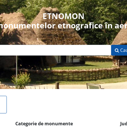
ETNOMON
 monumentelor etnografice în aer
Ca
Categorie de monumente
Ju