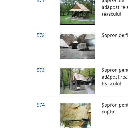
571
Şopron de
adăpostire 
teascului
572
Şopron de 
573
Şopron pen
adăpostirea
teascului
574
Şopron pen
cuptor