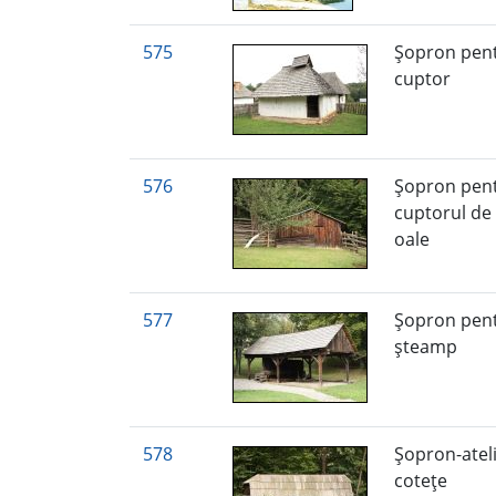
575
Şopron pen
cuptor
576
Şopron pen
cuptorul de
oale
577
Şopron pen
şteamp
578
Şopron-ateli
coteţe