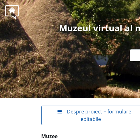
Muzeul virtual al
Despre proiect + formulare
editabile
Muzee