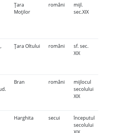
Ţara
români
mijl.
Moţilor
sec.XIX
,
Ţara Oltului
români
sf. sec.
XIX
Bran
români
mijlocul
ud.
secolului
XIX
Harghita
secui
începutul
secolului
XIX