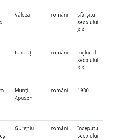
Vâlcea
români
sfârşitul
d.
secolului
XIX
Rădăuţi
români
mijlocul
secolului
XIX
om.
Munţii
români
1930
a
Apuseni
Gurghiu
români
începutul
reş
secolului