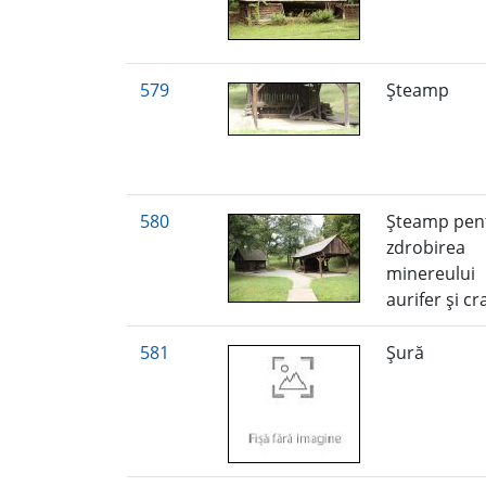
579
Şteamp
580
Şteamp pen
zdrobirea
minereului
aurifer şi c
581
Şură