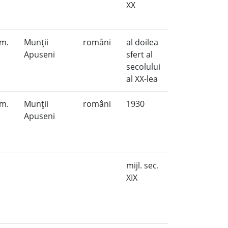
XX
om.
Munţii
români
al doilea
a
Apuseni
sfert al
secolului
al XX-lea
om.
Munţii
români
1930
a
Apuseni
mijl. sec.
XIX