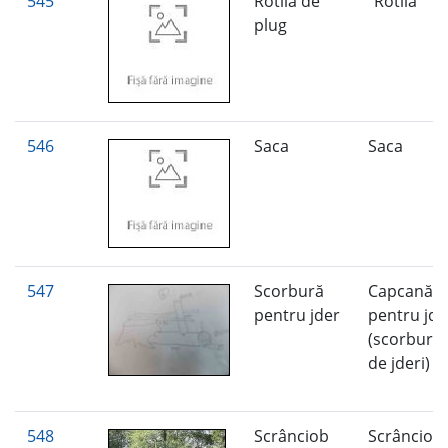
545
Rotilă de
"Rotilă"
plug
546
Saca
Saca
547
Scorbură
Capcană
pentru jder
pentru jde
(scorbură
de jderi)
548
Scrânciob
Scrânciob