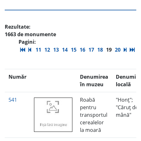
Rezultate:
1663 de monumente
Pagini:
11
12
13
14
15
16
17
18
19
20
Număr
Denumirea
Denumire
în muzeu
locală
541
Roabă
"Honţ";
pentru
"Căruţ de
transportul
mână"
cerealelor
la moară