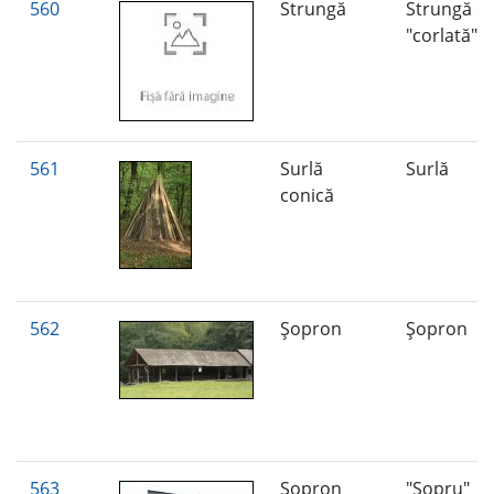
560
Strungă
Strungă c
"corlată"
561
Surlă
Surlă
conică
562
Şopron
Şopron
563
Şopron
"Şopru"