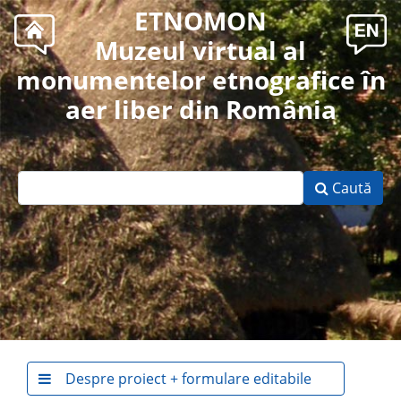
ETNOMON
Muzeul virtual al
monumentelor etnografice în
aer liber din România
Caută
Despre proiect + formulare editabile