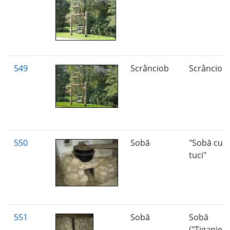
549
Scrânciob
Scrânciob
550
Sobă
"Sobă cu
tuci"
551
Sobă
Sobă
("Tiganie")