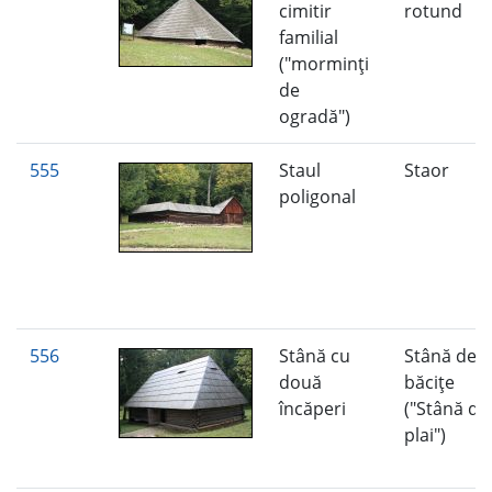
cimitir
rotund
familial
("morminţi
de
ogradă")
555
Staul
Staor
poligonal
556
Stână cu
Stână de
două
băciţe
încăperi
("Stână di
plai")