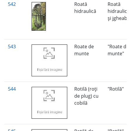
542
Roată
Roată
hidraulică
hidraulică
şi jgheab
543
Roate de
"Roate de
munte
munte"
544
Rotilă (roţi
"Rotilă"
de plug) cu
cobilă