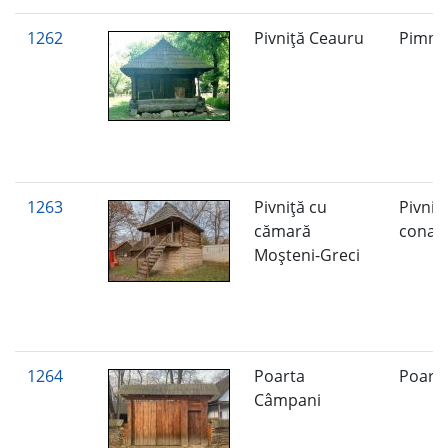
1262
Pivniţă Ceauru
Pimni
1263
Pivniţă cu
Pivniţ
cămară
conac
Moşteni-Greci
1264
Poarta
Poart
Câmpani