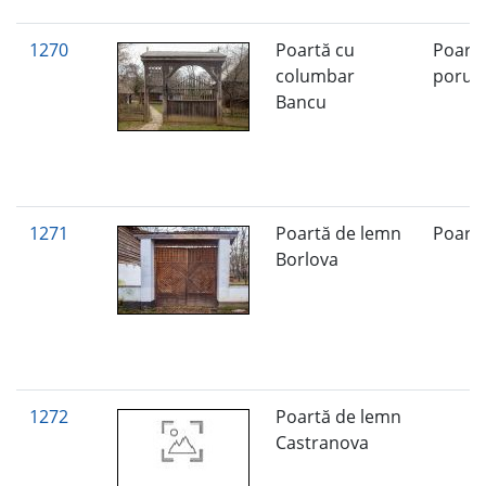
1270
Poartă cu
Poartă
columbar
poru
Bancu
1271
Poartă de lemn
Poart
Borlova
1272
Poartă de lemn
Castranova