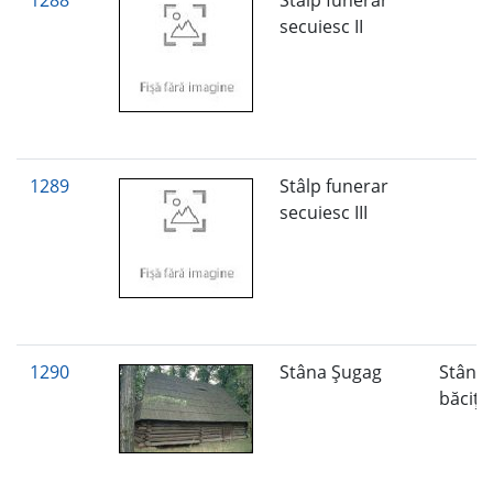
1288
Stâlp funerar
secuiesc II
1289
Stâlp funerar
secuiesc III
1290
Stâna Şugag
Stână
băciţ