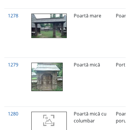
1278
Poartă mare
Poart
1279
Poartă mică
Portiţ
1280
Poartă mică cu
Poartă
columbar
poru