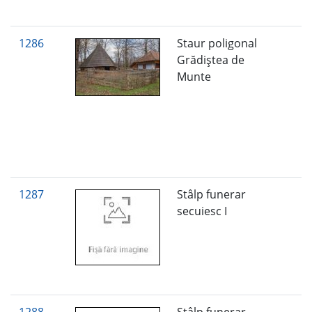
1286
Staur poligonal
Grădiştea de
Munte
1287
Stâlp funerar
secuiesc I