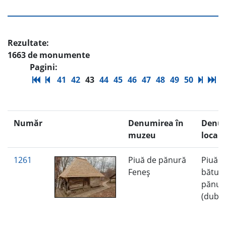
Rezultate:
1663 de monumente
Pagini:
41
42
43
44
45
46
47
48
49
50
Număr
Denumirea în
Denu
muzeu
locală
1261
Piuă de pănură
Piuă d
Feneş
bătut
pănur
(dube