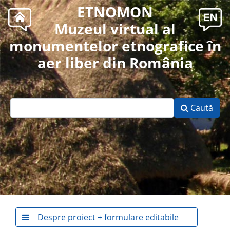
ETNOMON
Muzeul virtual al
monumentelor etnografice în
aer liber din România
Caută
Despre proiect + formulare editabile