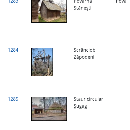
1283
Povarnă
Povar
Stănești
1284
Scrânciob
Zăpodeni
1285
Staur circular
Şugag