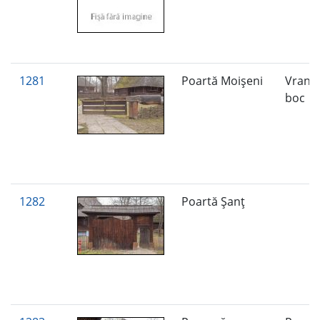
1281
Poartă Moişeni
Vraniţ
boc
1282
Poartă Șanț