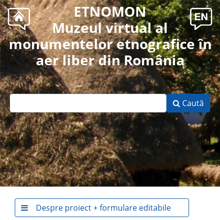
ETNOMON
Muzeul virtual al
monumentelor etnografice în
aer liber din România
Caută
Despre proiect + formulare editabile