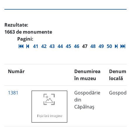
Rezultate:
1663 de monumente
Pagini:
41
42
43
44
45
46
47
48
49
50
Număr
Denumirea
Denumir
în muzeu
locală
1381
Gospodărie
Gospodăr
din
Căpâlnaş