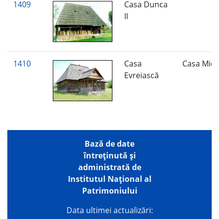
1409
Casa Dunca
II
1410
Casa
Casa Mic
Evreiască
Bază de date
întreţinută şi
administrată de
Institutul Național al
Patrimoniului
Data ultimei actualizări: