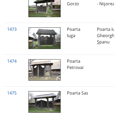
Gorzo
- Nişorea
1473
Poarta
Poarta Iug
Iuga
Gheorghe 
Şpanu
1474
Poarta
Petrovai
1475
Poarta Sas