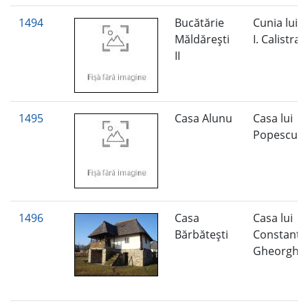
1494
Bucătărie
Cunia lui 
Măldăreşti
I. Calistrat
II
1495
Casa Alunu
Casa lui
Popescu E
1496
Casa
Casa lui
Bărbăteşti
Constanti
Gheorghe