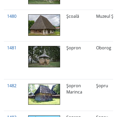
1480
Şcoală
Muzeul Şc
1481
Şopron
Oborog
1482
Şopron
Şopru
Marinca