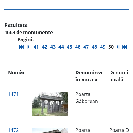
Rezultate:
1663 de monumente
Pagini:
41
42
43
44
45
46
47
48
49
50
Număr
Denumirea
Denumire
în muzeu
locală
1471
Poarta
Găborean
1472
Poarta
Poarta Dă