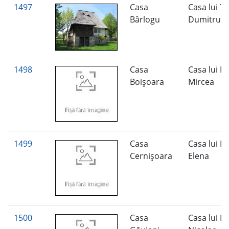
1497
Casa
Casa lui 
Bârlogu
Dumitru
1498
Casa
Casa lui P
Boişoara
Mircea
1499
Casa
Casa lui L
Cernişoara
Elena
1500
Casa
Casa lui P