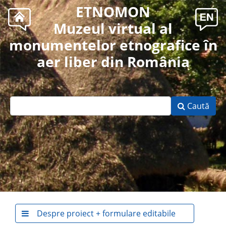
ETNOMON
Muzeul virtual al
monumentelor etnografice în
aer liber din România
Caută
Despre proiect + formulare editabile