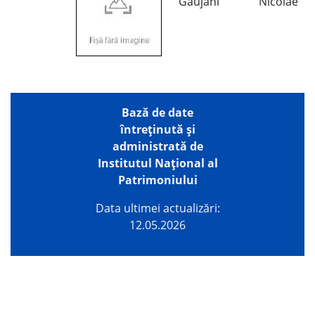
Găujani
Nicolae
Bază de date
întreţinută şi
administrată de
Institutul Național al
Patrimoniului
Data ultimei actualizări:
12.05.2026