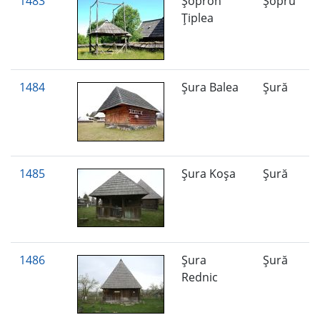
1483
Şopron
Şopru
Ţiplea
1484
Şura Balea
Şură
1485
Şura Koşa
Şură
1486
Şura
Şură
Rednic