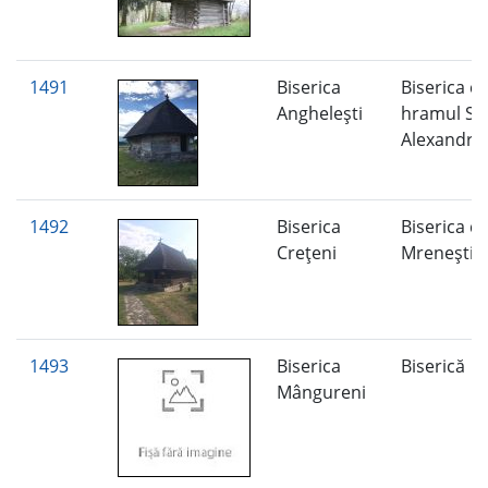
1491
Biserica
Biserica c
Angheleşti
hramul Sfâ
Alexandr
1492
Biserica
Biserica di
Creţeni
Mreneşti
1493
Biserica
Biserică
Mângureni