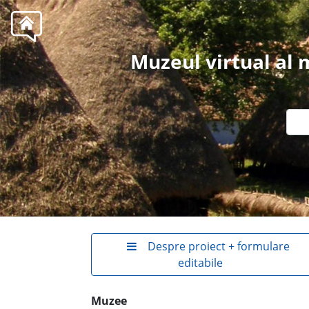
Muzeul virtual al
Despre proiect + formulare
editabile
Muzee