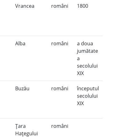
Vrancea
români
1800
,
Alba
români
a doua
jumătate
a
secolului
XIX
Buzău
români
începutul
secolului
XIX
Ţara
români
Haţegului