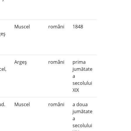
Muscel
români
1848
rgeş
Argeş
români
prima
el,
jumătate
a
secolului
XIX
ud.
Muscel
români
a doua
jumătate
a
secolului