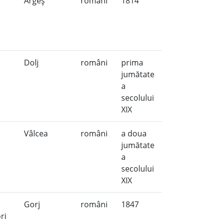
Argeş
români
1814
Dolj
români
prima
jumătate
a
secolului
XIX
Vâlcea
români
a doua
jumătate
a
secolului
XIX
Gorj
români
1847
orj