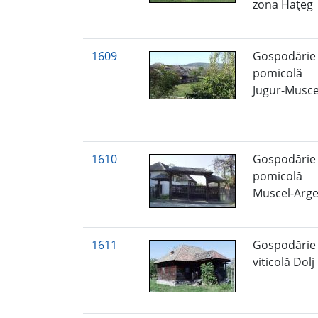
zona Haţeg
1609
Gospodărie
pomicolă
Jugur-Musc
1610
Gospodărie
pomicolă
Muscel-Arg
1611
Gospodărie
viticolă Dolj