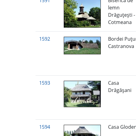
1591
Biserica de
lemn
Drăguţeşti -
Cotmeana
1592
Bordei Puţu
Castranova
1593
Casa
Drăgăşani
1594
Casa Glode