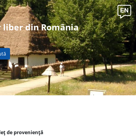
 liber din România
ută
deţ de provenienţă