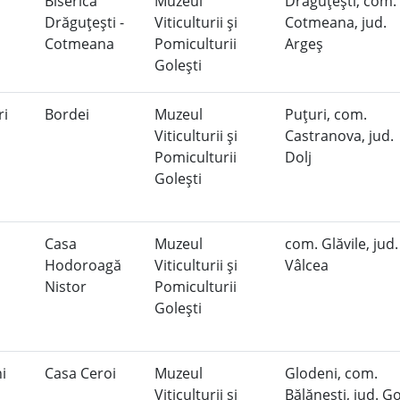
Biserica
Muzeul
Drăguţeşti, com.
Drăguţeşti -
Viticulturii şi
Cotmeana, jud.
Cotmeana
Pomiculturii
Argeş
Goleşti
ri
Bordei
Muzeul
Puţuri, com.
Viticulturii şi
Castranova, jud.
Pomiculturii
Dolj
Goleşti
Casa
Muzeul
com. Glăvile, jud.
Hodoroagă
Viticulturii şi
Vâlcea
Nistor
Pomiculturii
Goleşti
ni
Casa Ceroi
Muzeul
Glodeni, com.
Viticulturii şi
Bălăneşti, jud. G