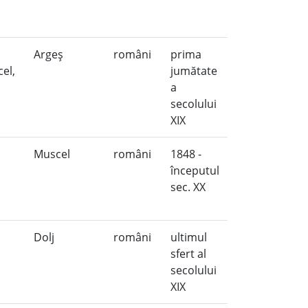
Argeş
români
prima
el,
jumătate
a
secolului
XIX
Muscel
români
1848 -
începutul
sec. XX
Dolj
români
ultimul
j
sfert al
secolului
XIX