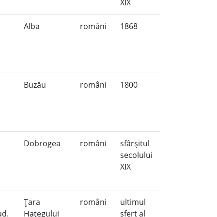
XIX
,
Alba
români
1868
Buzău
români
1800
Dobrogea
români
sfârşitul
secolului
XIX
Ţara
români
ultimul
ud.
Haţegului
sfert al