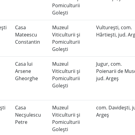
Pomiculturii
Goleşti
eşti
Casa
Muzeul
Vultureşti, com.
Mateescu
Viticulturii şi
Hârtieşti, jud. A
Constantin
Pomiculturii
Goleşti
Casa lui
Muzeul
Jugur, com.
Arsene
Viticulturii şi
Poienarii de Musc
Gheorghe
Pomiculturii
jud. Argeş
Goleşti
şti
Casa
Muzeul
com. Davideşti, j
Necşulescu
Viticulturii şi
Argeş
Petre
Pomiculturii
Goleşti