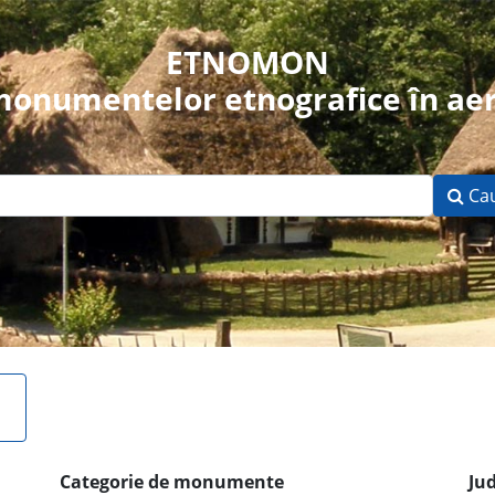
ETNOMON
 monumentelor etnografice în aer
Ca
Categorie de monumente
Ju