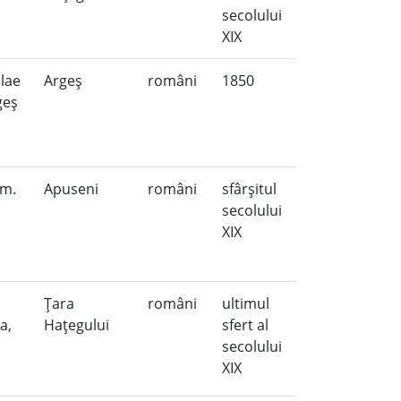
secolului
XIX
olae
Argeş
români
1850
rgeş
om.
Apuseni
români
sfârşitul
a
secolului
XIX
Ţara
români
ultimul
a,
Haţegului
sfert al
secolului
XIX