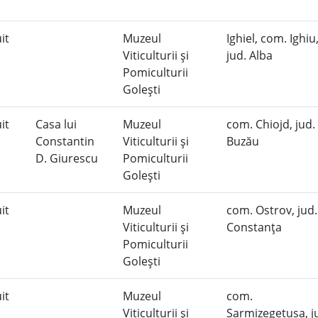
uit
Muzeul
Ighiel, com. Ighiu
Viticulturii şi
jud. Alba
Pomiculturii
Goleşti
uit
Casa lui
Muzeul
com. Chiojd, jud.
Constantin
Viticulturii şi
Buzău
D. Giurescu
Pomiculturii
Goleşti
uit
Muzeul
com. Ostrov, jud.
Viticulturii şi
Constanţa
Pomiculturii
Goleşti
uit
Muzeul
com.
Viticulturii şi
Sarmizegetusa, j